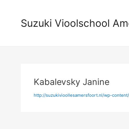
Ga
naar
de
Suzuki Vioolschool Am
inhoud
Kabalevsky Janine
http://suzukivioollesamersfoort.nl/wp-conten