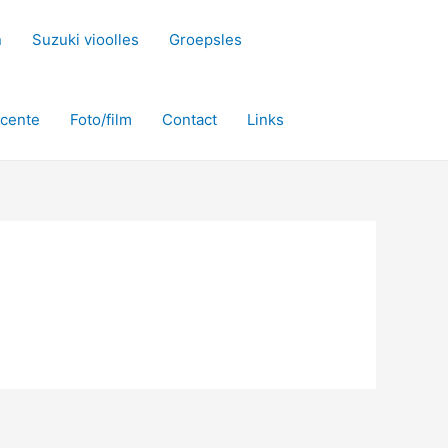
n
Suzuki vioolles
Groepsles
cente
Foto/film
Contact
Links